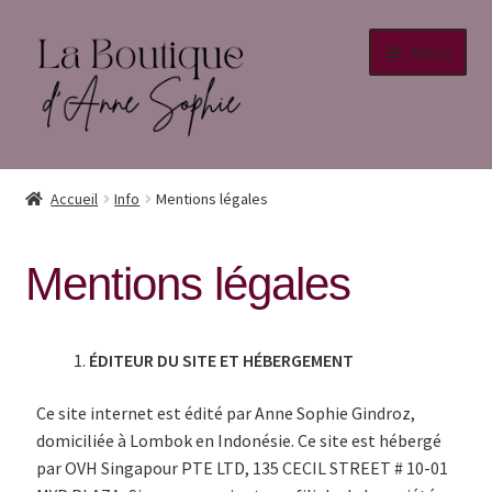
Menu
Accueil
Accueil
Info
Mentions légales
Info
Mentions légales
Conditions générales de vente
Mentions légales
ÉDITEUR DU SITE ET HÉBERGEMENT
Politique de confidentialité
Ce site internet est édité par Anne Sophie Gindroz,
domiciliée à Lombok en Indonésie. Ce site est hébergé
Retour au site principal
par OVH Singapour PTE LTD, 135 CECIL STREET # 10-01