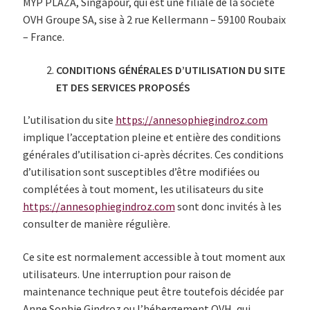
MYP PLAZA, Singapour, qui est une filiale de la société
Validation de la commande
OVH Groupe SA, sise à 2 rue Kellermann – 59100 Roubaix
– France.
Panier
CONDITIONS GÉNÉRALES D’UTILISATION DU SITE
ET DES SERVICES PROPOSÉS
L’utilisation du site
https://annesophiegindroz.com
implique l’acceptation pleine et entière des conditions
générales d’utilisation ci-après décrites. Ces conditions
d’utilisation sont susceptibles d’être modifiées ou
complétées à tout moment, les utilisateurs du site
https://annesophiegindroz.com
sont donc invités à les
consulter de manière régulière.
Ce site est normalement accessible à tout moment aux
utilisateurs. Une interruption pour raison de
maintenance technique peut être toutefois décidée par
Anne Sophie Gindroz ou l’hébergement OVH, qui