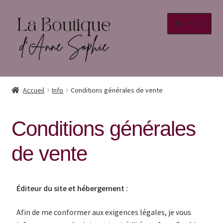
Menu
Accueil
Accueil
Info
Conditions générales de vente
Info
Conditions générales
Conditions générales de vente
de vente
Mentions légales
Politique de confidentialité
Éditeur du site et hébergement :
Retour au site principal
Afin de me conformer aux exigences légales, je vous